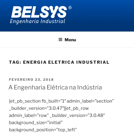
Pular
para
o
conteúdo
BELSYS ENGENHARIA
projetos de engenharia industrial
Menu
TAG:
ENERGIA ELETRICA INDUSTRIAL
PUBLICADO
FEVEREIRO 23, 2018
EM
A Engenharia Elétrica na Indústria
[et_pb_section fb_built=”1″ admin_label=”section”
_builder_version=”3.0.47″][et_pb_row
admin_label=”row” _builder_version=”3.0.48″
background_size=”initial”
background_position=”top_left”