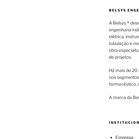
BELSYS ENG
A Belsys ® des
engenharia indu
elétrica, inst
tubulação e me
obra especiali
de projetos.
Há mais de 20 
nos segmentos d
farmacêutico, q
A marca da Bel
INSTITUCIO
Empresa