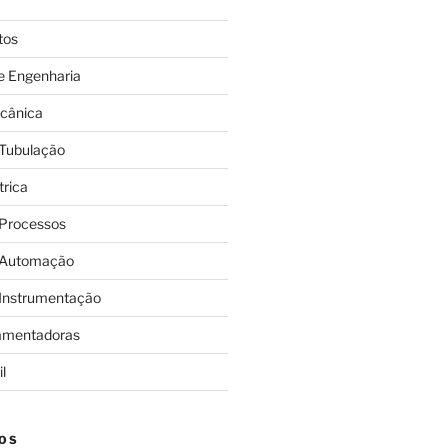
tos
e Engenharia
cânica
 Tubulação
trica
 Processos
 Automação
 Instrumentação
amentadoras
l
OS