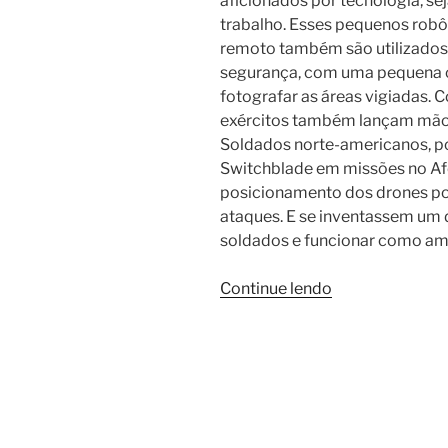
aficionados por tecnologia, se
trabalho. Esses pequenos rob
remoto também são utilizados 
segurança, com uma pequena c
fotografar as áreas vigiadas. 
exércitos também lançam mão
Soldados norte-americanos, p
Switchblade em missões no A
posicionamento dos drones por
ataques. E se inventassem um 
soldados e funcionar como am
“Conheça
Continue lendo
o
drone
gigante
que
promete
ajudar