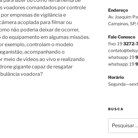
ja para lazer ou como ferramenta de
ôs voadores comandados por controle
Endereço
por empresas de vigilância e
Av. Joaquim Pa
âmera acoplada para filmar ou
Campinas, SP,
Como não poderia deixar de ocorrer,
Fale Conosco
 do equipamento em algumas missões.
fixo: 19
3272-
or exemplo, controlam o modelo
contato@belsy
feganistão, acompanhando o
whatsapp: 19
9
 meio de vídeos ao vivo e realizando
whatsapp: 19
9
drone gigante capaz de resgatar
bulância voadora?
Horário
Segunda—sext
BUSCA
Pesquisar
por: