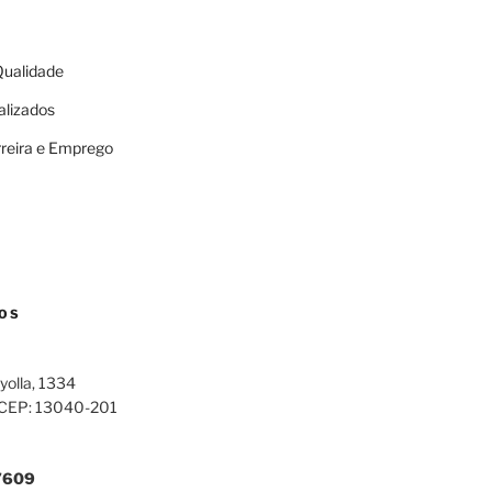
 Qualidade
alizados
rreira e Emprego
OS
yolla, 1334
 CEP: 13040-201
7609