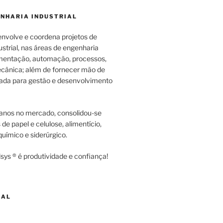
ENHARIA INDUSTRIAL
envolve e coordena projetos de
strial, nas áreas de engenharia
rumentação, automação, processos,
cânica; além de fornecer mão de
zada para gestão e desenvolvimento
anos no mercado, consolidou-se
e papel e celulose, alimentício,
uímico e siderúrgico.
sys ® é produtividade e confiança!
NAL