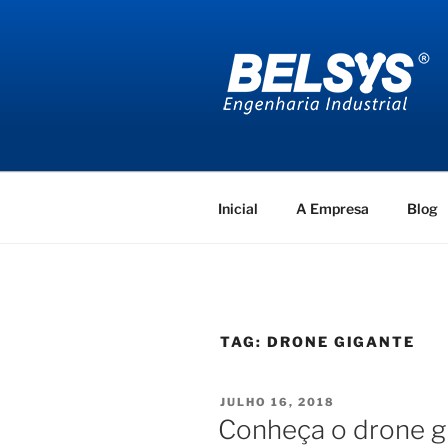
Pular
para
o
conteúdo
BELSYS E
projetos de engenharia industr
Inicial
A Empresa
Blog
TAG:
DRONE GIGANTE
PUBLICADO
JULHO 16, 2018
EM
Conheça o drone g