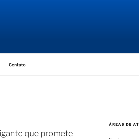
NGENHARIA
ial
Contato
ÁREAS DE A
igante que promete