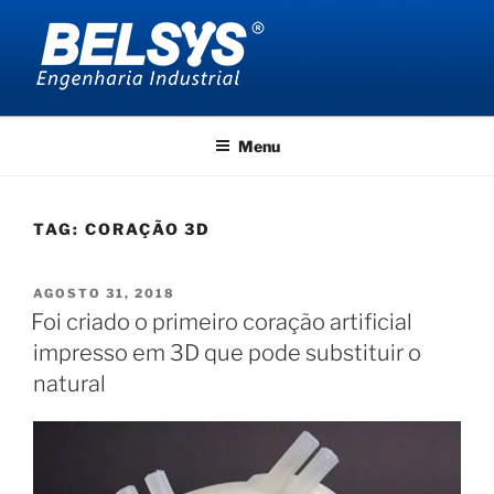
Pular
para
o
conteúdo
BELSYS ENGENHARIA
projetos de engenharia industrial
Menu
TAG:
CORAÇÃO 3D
PUBLICADO
AGOSTO 31, 2018
EM
Foi criado o primeiro coração artificial
impresso em 3D que pode substituir o
natural