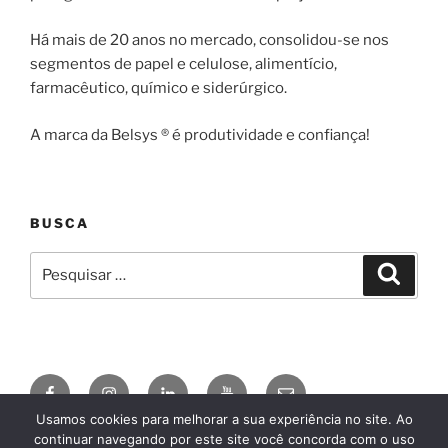
Há mais de 20 anos no mercado, consolidou-se nos
segmentos de papel e celulose, alimentício,
farmacêutico, químico e siderúrgico.
A marca da Belsys ® é produtividade e confiança!
BUSCA
Pesquisar
Pesqui
por:
Facebook
Instagram
Linkedin
YouTube
E-
mail
Usamos cookies para melhorar a sua experiência no site. Ao
continuar navegando por este site você concorda com o uso