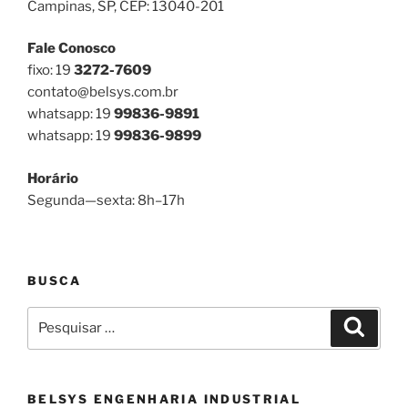
Campinas, SP, CEP: 13040-201
Fale Conosco
fixo: 19
3272-7609
contato@belsys.com.br
whatsapp: 19
99836-9891
whatsapp: 19
99836-9899
Horário
Segunda—sexta: 8h–17h
BUSCA
Pesquisar
Pesqui
por:
BELSYS ENGENHARIA INDUSTRIAL