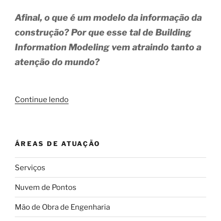
Afinal, o que é um modelo da informação da
construção? Por que esse tal de Building
Information Modeling vem atraindo tanto a
atenção do mundo?
“Tudo
Continue lendo
o
que
você
ÁREAS DE ATUAÇÃO
precisa
saber
Serviços
sobre
Building
Nuvem de Pontos
Information
Modeling
Mão de Obra de Engenharia
(BIM)”