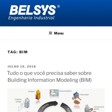
Pular
para
o
conteúdo
BELSYS ENGENHARIA
projetos de engenharia industrial
Menu
TAG:
BIM
PUBLICADO
JULHO 19, 2018
EM
Tudo o que você precisa saber sobre
Building Information Modeling (BIM)