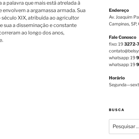
 a palavra que mais está atrelada à
Endereço
ue envolvem a argamassa armada. Sua
Av. Joaquim Pa
século XIX, atribuída ao agricultor
Campinas, SP,
e sua a disseminação e constante
ocorreram ao longo dos anos,
Fale Conosco
e.
fixo: 19
3272-
contato@belsy
whatsapp: 19
9
whatsapp: 19
9
Horário
Segunda—sext
BUSCA
Pesquisar
por: