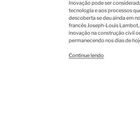
Inovação pode ser considerada
tecnologia e aos processos q
descoberta se deu ainda em no 
francês Joseph-Louis Lambot, 
inovação na construção civil 
permanecendo nos dias de hoj
“Argamassa
Continue lendo
armada
e
as
vantagens
para
a
construção
civil”