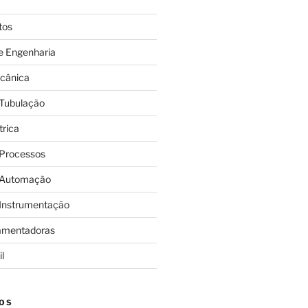
tos
e Engenharia
cânica
 Tubulação
trica
 Processos
 Automação
 Instrumentação
amentadoras
l
OS