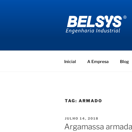
Pular
para
o
conteúdo
BELSYS E
projetos de engenharia industr
Inicial
A Empresa
Blog
TAG:
ARMADO
PUBLICADO
JULHO 14, 2018
EM
Argamassa armada 