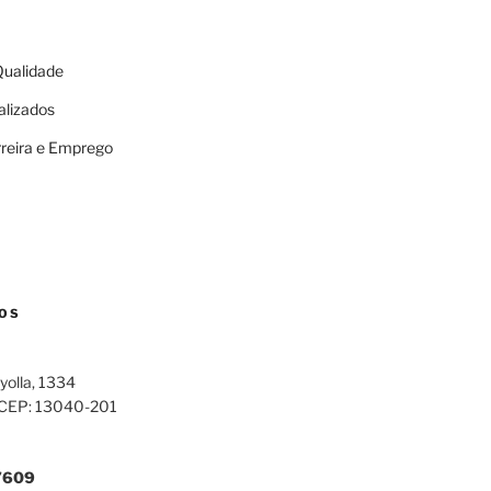
 Qualidade
alizados
rreira e Emprego
OS
yolla, 1334
 CEP: 13040-201
7609