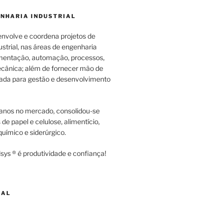
ENHARIA INDUSTRIAL
envolve e coordena projetos de
strial, nas áreas de engenharia
rumentação, automação, processos,
cânica; além de fornecer mão de
zada para gestão e desenvolvimento
anos no mercado, consolidou-se
e papel e celulose, alimentício,
uímico e siderúrgico.
sys ® é produtividade e confiança!
NAL