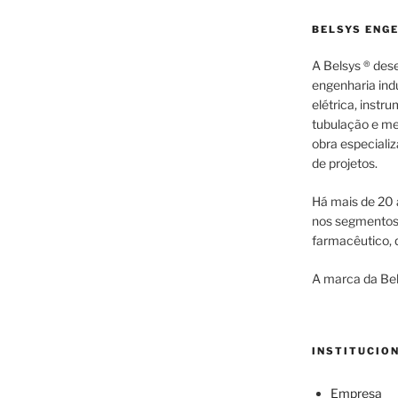
BELSYS ENG
A Belsys ® des
engenharia indu
elétrica, inst
tubulação e me
obra especiali
de projetos.
Há mais de 20 
nos segmentos d
farmacêutico, q
A marca da Bel
INSTITUCIO
Empresa