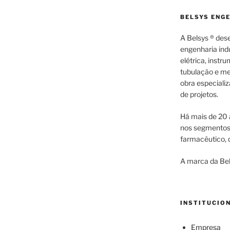
BELSYS ENG
A Belsys ® des
engenharia indu
elétrica, inst
tubulação e me
obra especiali
de projetos.
Há mais de 20 
nos segmentos d
farmacêutico, q
A marca da Bel
INSTITUCIO
Empresa