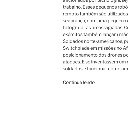
aficionados por tecnologia, se
trabalho. Esses pequenos rob
remoto também são utilizados 
segurança, com uma pequena c
fotografar as áreas vigiadas. 
exércitos também lançam mão
Soldados norte-americanos, p
Switchblade em missões no A
posicionamento dos drones por
ataques. E se inventassem um 
soldados e funcionar como am
“Conheça
Continue lendo
o
drone
gigante
que
promete
ajudar