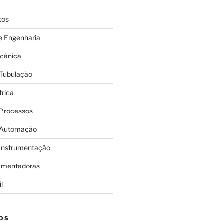
tos
e Engenharia
cânica
 Tubulação
trica
 Processos
 Automação
 Instrumentação
amentadoras
l
OS