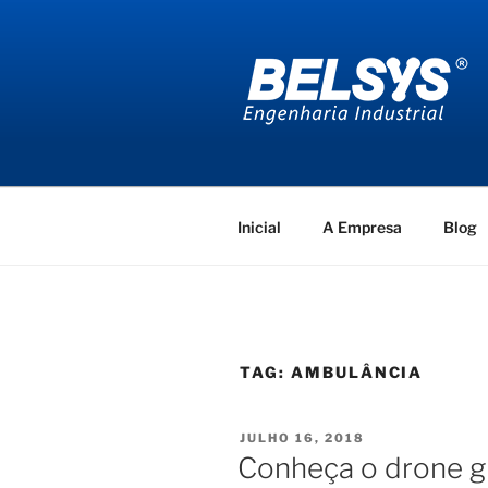
Pular
para
o
conteúdo
BELSYS E
projetos de engenharia industr
Inicial
A Empresa
Blog
TAG:
AMBULÂNCIA
PUBLICADO
JULHO 16, 2018
EM
Conheça o drone g