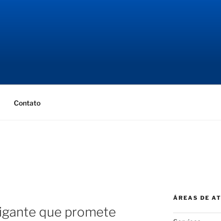
NGENHARIA
ial
Contato
ÁREAS DE A
igante que promete