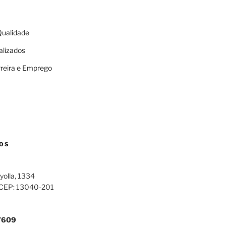
 Qualidade
alizados
rreira e Emprego
OS
yolla, 1334
 CEP: 13040-201
7609