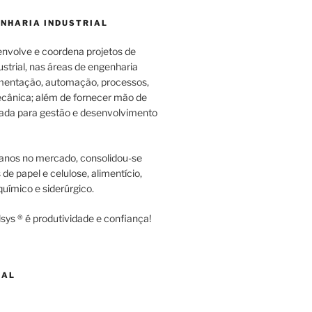
ENHARIA INDUSTRIAL
envolve e coordena projetos de
strial, nas áreas de engenharia
rumentação, automação, processos,
cânica; além de fornecer mão de
zada para gestão e desenvolvimento
anos no mercado, consolidou-se
e papel e celulose, alimentício,
uímico e siderúrgico.
sys ® é produtividade e confiança!
NAL