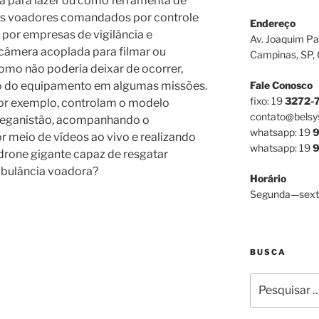
ja para lazer ou como ferramenta de
ôs voadores comandados por controle
Endereço
por empresas de vigilância e
Av. Joaquim Pa
âmera acoplada para filmar ou
Campinas, SP,
Como não poderia deixar de ocorrer,
Fale Conosco
 do equipamento em algumas missões.
fixo: 19
3272-
or exemplo, controlam o modelo
contato@belsy
feganistão, acompanhando o
whatsapp: 19
9
 meio de vídeos ao vivo e realizando
whatsapp: 19
9
drone gigante capaz de resgatar
bulância voadora?
Horário
Segunda—sext
BUSCA
Pesquisar
por: