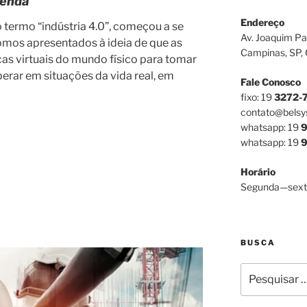
tenda
Endereço
termo “indústria 4.0”, começou a se
Av. Joaquim Pa
mos apresentados à ideia de que as
Campinas, SP,
as virtuais do mundo físico para tomar
erar em situações da vida real, em
Fale Conosco
fixo: 19
3272-
contato@belsy
whatsapp: 19
9
whatsapp: 19
9
Horário
Segunda—sext
BUSCA
Pesquisar
por: