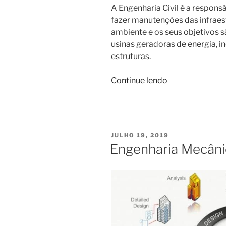
A Engenharia Civil é a responsá
fazer manutenções das infraes
ambiente e os seus objetivos sã
usinas geradoras de energia, i
estruturas.
“Engenheiro
Continue lendo
Civil”
PUBLICADO
JULHO 19, 2019
EM
Engenharia Mecâni