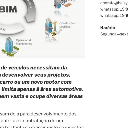
contato@belsy
whatsapp: 19
9
whatsapp: 19
9
Horário
Segunda—sext
de veículos necessitam da
 desenvolver seus projetos,
carro ou um novo motor com
 limita apenas à área automotiva,
bem vasta e ocupe diversas áreas
cisam dela para desenvolvimento dos
rtante fazer contratação de um
ará bastante no crescimento da indústria.