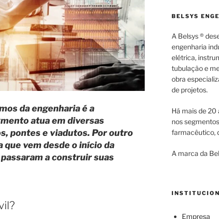
BELSYS ENG
A Belsys ® des
engenharia indu
elétrica, inst
tubulação e me
obra especiali
de projetos.
mos da engenharia é a
Há mais de 20 
egmento atua em diversas
nos segmentos d
, pontes e viadutos. Por outro
farmacêutico, q
a que vem desde o início da
A marca da Bel
 passaram a construir suas
INSTITUCIO
il?
Empresa