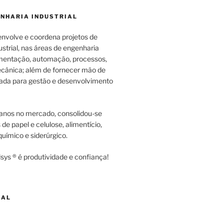
ENHARIA INDUSTRIAL
envolve e coordena projetos de
strial, nas áreas de engenharia
rumentação, automação, processos,
cânica; além de fornecer mão de
zada para gestão e desenvolvimento
anos no mercado, consolidou-se
e papel e celulose, alimentício,
uímico e siderúrgico.
sys ® é produtividade e confiança!
NAL