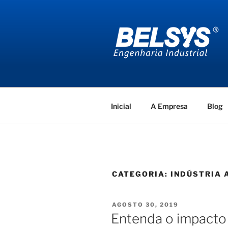
Pular
para
o
conteúdo
BELSYS E
projetos de engenharia industr
Inicial
A Empresa
Blog
CATEGORIA:
INDÚSTRIA 
PUBLICADO
AGOSTO 30, 2019
EM
Entenda o impacto 