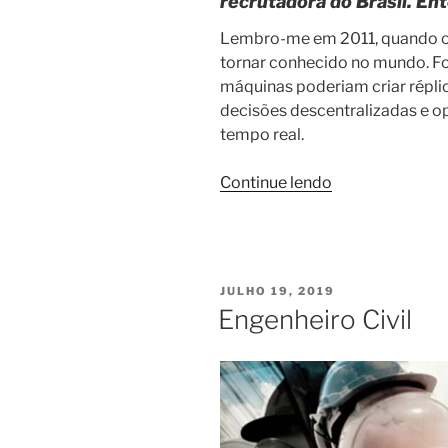
recrutadora do Brasil. En
Lembro-me em 2011, quando o 
tornar conhecido no mundo. Fo
máquinas poderiam criar réplic
decisões descentralizadas e op
tempo real.
“Entenda
Continue lendo
o
impacto
da
indústria
PUBLICADO
JULHO 19, 2019
4.0
EM
Engenheiro Civil
no
mundo
do
trabalho
e
na