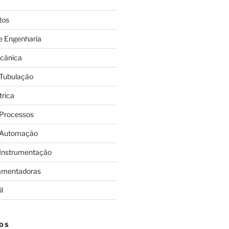
tos
e Engenharia
cânica
 Tubulação
trica
 Processos
 Automação
 Instrumentação
amentadoras
l
OS