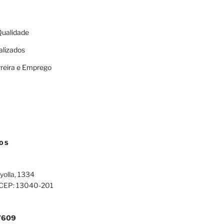
 Qualidade
alizados
rreira e Emprego
OS
yolla, 1334
 CEP: 13040-201
7609