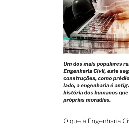
sua
carreira”
Um dos mais populares ra
Engenharia Civil, este s
construções, como prédios
lado, a engenharia é antig
história dos humanos que
próprias moradias.
O que é Engenharia Civ